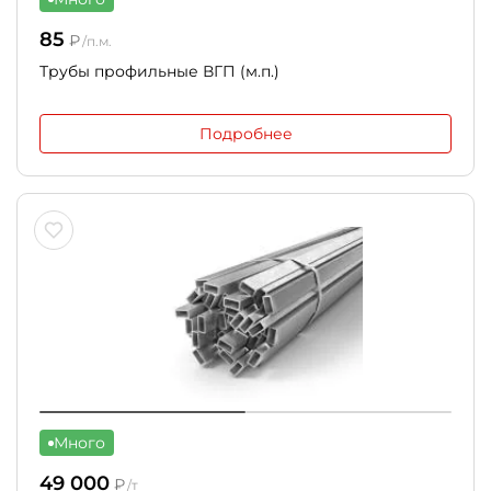
85
₽
/п.м.
Трубы профильные ВГП (м.п.)
Подробнее
Много
49 000
₽
/т