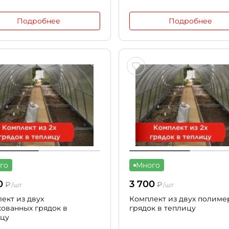
Подробнее
Подробнее
го
Много
0
3 700
₽
₽
/шт
/шт
ект из двух
Комплект из двух полиме
ованных грядок в
грядок в теплицу
ицу