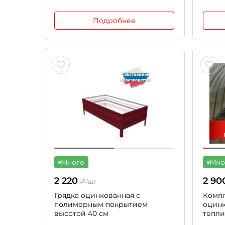
Подробнее
Много
Мно
2 220
2 90
₽
/шт
Грядка оцинкованная с
Компл
полимерным покрытием
оцинк
высотой 40 см
тепл