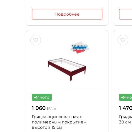
Подробнее
Много
Мно
1 060
1 47
₽
/шт
Грядка оцинкованная с
Грядк
полимерным покрытием
30 см
высотой 15 см