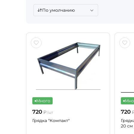
По умолчанию
Много
Мно
720
720
₽
/шт
Грядка "Компакт"
Грядк
20 см