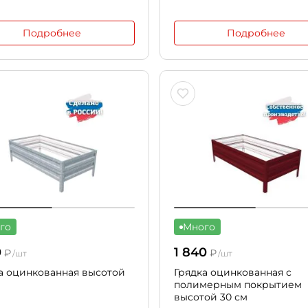
Подробнее
Подробнее
го
Много
0
1 840
₽
₽
/шт
/шт
а оцинкованная высотой
Грядка оцинкованная с
полимерным покрытием
высотой 30 см