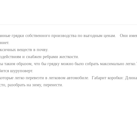
анные грядки собственного производства по выгодным ценам. Они име
ниет.
оксичных веществ в почву.
оздействиям и снабжен ребрами жесткости.
ны таким образом, что бы грядку можно было собрать максимально легко
бится шуруповерт.
которые легко перевезти в легковом автомобиле. Габарит коробки: Длина 
сто, разобрать на зиму, перенести.