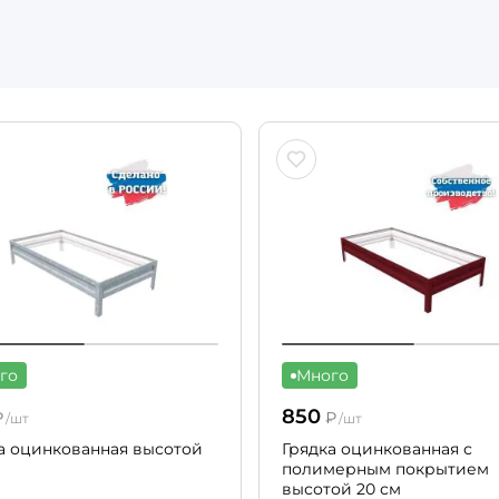
го
Много
850
₽
₽
/шт
/шт
а оцинкованная высотой
Грядка оцинкованная с
полимерным покрытием
высотой 20 см