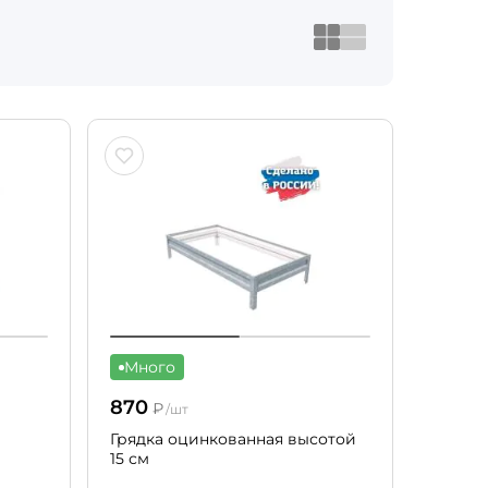
Много
870
₽
/шт
Грядка оцинкованная высотой
15 см